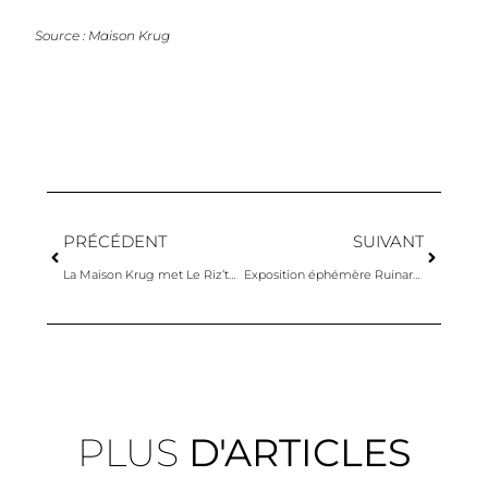
Source : Maison Krug
PRÉCÉDENT
SUIVANT
La Maison Krug met Le Riz’thme dans l’assiette
Exposition éphémère Ruinart X Eva Jospin
PLUS
D'ARTICLES