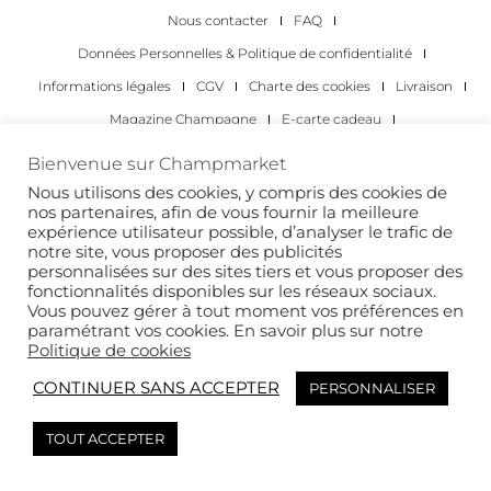
Nous contacter
FAQ
Données Personnelles & Politique de confidentialité
Informations légales
CGV
Charte des cookies
Livraison
Magazine Champagne
E-carte cadeau
Les Meilleurs Champagnes
Bienvenue sur Champmarket
Les occasions pour déguster du champagne
Pour les particuliers
Nous utilisons des cookies, y compris des cookies de
nos partenaires, afin de vous fournir la meilleure
Pour les entreprises
expérience utilisateur possible, d’analyser le trafic de
notre site, vous proposer des publicités
Copyright 2022 © tous droits réservés. Champmarket.
personnalisées sur des sites tiers et vous proposer des
fonctionnalités disponibles sur les réseaux sociaux.
Vous pouvez gérer à tout moment vos préférences en
paramétrant vos cookies. En savoir plus sur notre
Politique de cookies
CONTINUER SANS ACCEPTER
PERSONNALISER
TOUT ACCEPTER
L’ABUS D’ALCOOL EST DANGEREUX POUR LA SANTÉ. À
CONSOMMER AVEC MODÉRATION.