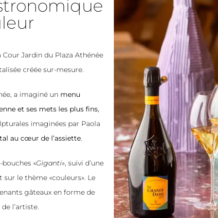
stronomique
uleur
a Cour Jardin du Plaza Athénée
talisée créée sur-mesure.
énée, a imaginé un
menu
enne et ses mets les plus fins
,
ulpturales imaginées par Paola
tal au cœur de l’assiette
.
s-bouches «
Giganti
», suivi d’une
at sur le thème «couleurs». Le
rprenants gâteaux en forme de
de l’artiste.