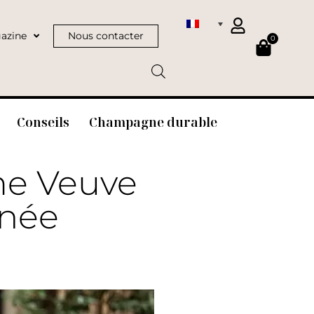
azine
Nous contacter
0
Conseils
Champagne durable
me Veuve
énée