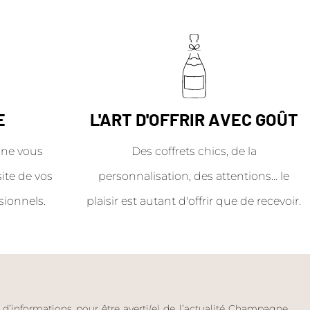
E
L'ART D'OFFRIR AVEC GOÛT
ne vous
Des coffrets chics, de la
site de vos
personnalisation, des attentions… le
sionnels.
plaisir est autant d'offrir que de recevoir.
e d’informations pour être averti(e) de l’actualité Champagne