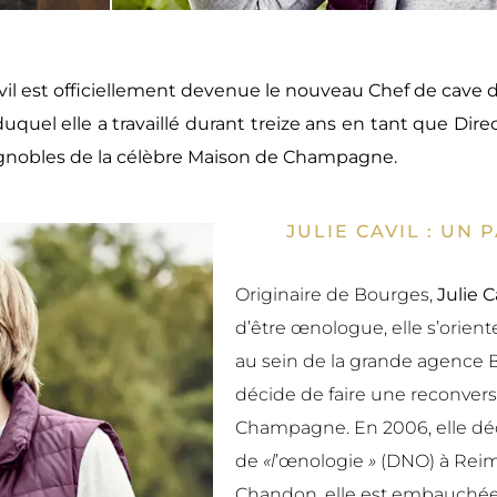
 Cavil est officiellement devenue le nouveau Chef de ca
uquel elle a travaillé durant treize ans en tant que Direc
 vignobles de la célèbre Maison de Champagne.
JULIE CAVIL : U
Originaire de Bourges,
Julie 
d’être œnologue, elle s’orient
au sein de la grande agence
décide de faire une reconversi
Champagne. En 2006, elle décr
de
«l
’œnologie
»
(DNO) à Reim
Chandon, elle est embauch