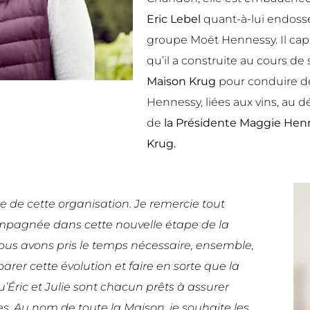
Eric Lebel
quant-à-lui endosse
groupe Moët Hennessy. Il capit
qu’il a construite au cours de
Maison Krug
pour conduire de
Hennessy,
liées aux vins, au
de
la Présidente Maggie Henri
Krug.
ce de cette organisation. Je remercie tout
mpagnée dans cette nouvelle étape de la
Nous avons pris le temps nécessaire, ensemble,
rer cette évolution et faire en sorte que la
 qu’Éric et Julie sont chacun prêts à assurer
es.
Au nom de toute la Maison, je souhaite les