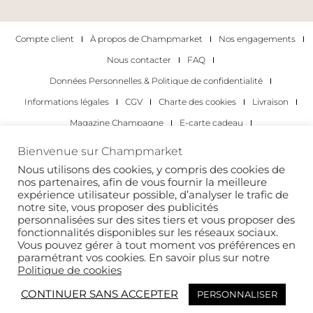
Compte client
À propos de Champmarket
Nos engagements
Nous contacter
FAQ
Données Personnelles & Politique de confidentialité
Informations légales
CGV
Charte des cookies
Livraison
Magazine Champagne
E-carte cadeau
Les Meilleurs Champagnes
Bienvenue sur Champmarket
Les occasions pour déguster du champagne
Pour les particuliers
Nous utilisons des cookies, y compris des cookies de
nos partenaires, afin de vous fournir la meilleure
Pour les entreprises
expérience utilisateur possible, d’analyser le trafic de
notre site, vous proposer des publicités
Copyright 2022 © tous droits réservés. Champmarket.
personnalisées sur des sites tiers et vous proposer des
fonctionnalités disponibles sur les réseaux sociaux.
Vous pouvez gérer à tout moment vos préférences en
paramétrant vos cookies. En savoir plus sur notre
Politique de cookies
CONTINUER SANS ACCEPTER
PERSONNALISER