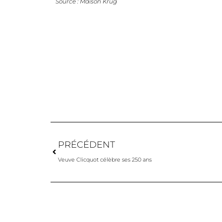
Source : Maison Krug
PRÉCÉDENT
Veuve Clicquot célèbre ses 250 ans