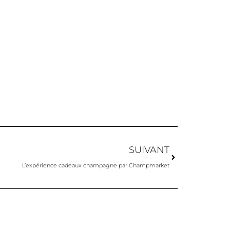
SUIVANT
L’expérience cadeaux champagne par Champmarket