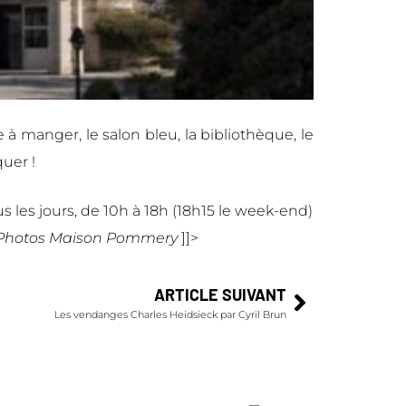
e à manger, le salon bleu, la bibliothèque, le
uer !
s les jours, de 10h à 18h (18h15 le week-end)
 Photos Maison Pommery
]]>
ARTICLE SUIVANT
Les vendanges Charles Heidsieck par Cyril Brun