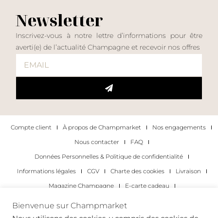
Newsletter
Inscrivez-vous à notre lettre d’informations pour être
averti(e) de l’actualité Champagne et recevoir nos offres
Compte client
À propos de Champmarket
Nos engagements
Nous contacter
FAQ
Données Personnelles & Politique de confidentialité
Informations légales
CGV
Charte des cookies
Livraison
Magazine Champagne
E-carte cadeau
Les Meilleurs Champagnes
Bienvenue sur Champmarket
Les occasions pour déguster du champagne
Pour les particuliers