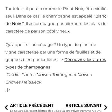
Toutefois, il peut, comme le Pinot Noir, être vinifié
seul. Dans ce cas, le champagne est appelé “
Blanc
de Noirs”
. Il accompagne parfaitement les plats de
caractère de par son côté vineux.
Qu’appelle-t-on cépage ? Un type de plant de
vigne caractérisé par une forme de feuilles et de
grappes bien particulières.
>
Découvrez les autres
types de champagnes
Crédits Photos Maison Taittinger et Maison
Charles Heidsieck
]]>
ARTICLE PRÉCÉDENT
ARTICLE SUIVANT
Le Square Marcadet, bistrot chic et chaleureux au pied de la butte Montmartre
Les Salons Privés Pommery ouvrent leurs portes pour les Journées du Patrimoine Européen