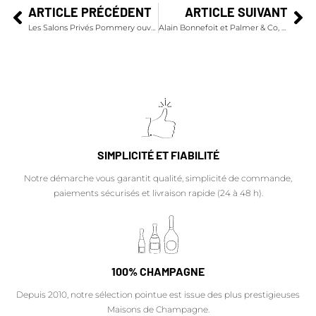
ARTICLE PRÉCÉDENT
ARTICLE SUIVANT
Les Salons Privés Pommery ouvrent leurs portes pour les Journées du Patrimoine Européen
Alain Bonnefoit et Palmer & Co, association artistique autour de la cuvée Amazone
SIMPLICITÉ ET FIABILITÉ
Notre démarche vous garantit qualité, simplicité de commande,
paiements sécurisés et livraison rapide (24 à 48 h).
100% CHAMPAGNE
Depuis 2010, notre sélection pointue est issue des plus prestigieuses
Maisons de Champagne.