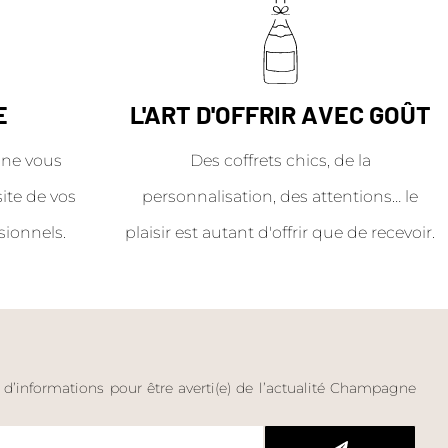
E
L'ART D'OFFRIR AVEC GOÛT
ne vous
Des coffrets chics, de la
site de vos
personnalisation, des attentions… le
sionnels.
plaisir est autant d'offrir que de recevoir.
e d’informations pour être averti(e) de l’actualité Champagne