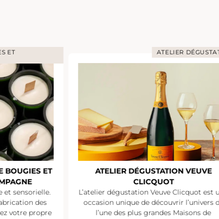
S ET
ATELIER DÉGUSTA
E BOUGIES ET
ATELIER DÉGUSTATION VEUVE
AMPAGNE
CLICQUOT
et sensorielle.
L’atelier dégustation Veuve Clicquot est 
abrication des
occasion unique de découvrir l’univers 
sez votre propre
l’une des plus grandes Maisons de