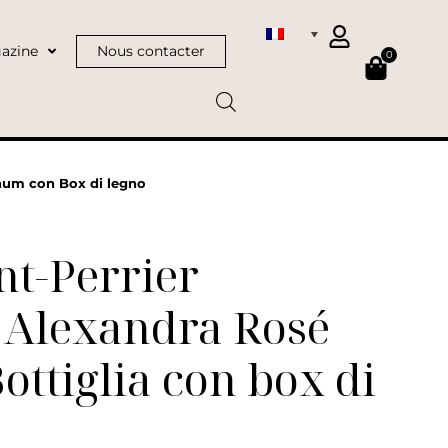
azine
Nous contacter
0
num con Box di legno
t-Perrier
 Alexandra Rosé
ottiglia con box di