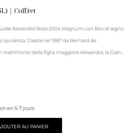
) | Coffret
 Cuvée Alexandra Rosé 2004 Magnum con Box di legno
 e opulenza. Creata nel 1987 da Bernard de
l matrimonio della figlia maggiore Alexandra, la Gran
...
son en 5-7 jours
AJOUTER AU PANIER