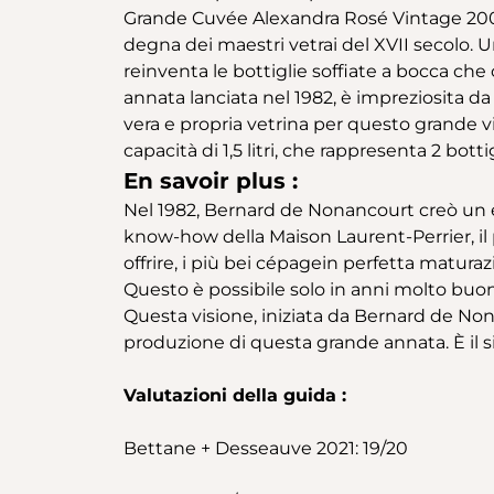
Grande Cuvée Alexandra Rosé Vintage 2004 
degna dei maestri vetrai del XVII secolo. Un
reinventa le bottiglie soffiate a bocca che 
annata lanciata nel 1982, è impreziosita da
vera e propria vetrina per questo grande v
capacità di 1,5 litri, che rappresenta 2 bott
En savoir plus :
Nel 1982, Bernard de Nonancourt creò un ec
know-how della Maison Laurent-Perrier, il 
offrire, i più bei cépagein perfetta matur
Questo è possibile solo in anni molto buon
Questa visione, iniziata da Bernard de No
produzione di questa grande annata. È il si
Valutazioni della guida :
Bettane + Desseauve 2021: 19/20