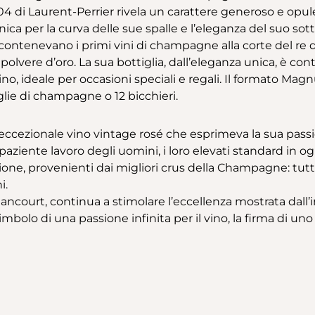
di Laurent-Perrier rivela un carattere generoso e opulen
ica per la curva delle sue spalle e l’eleganza del suo sotti
contenevano i primi vini di champagne alla corte del re di 
 polvere d’oro. La sua bottiglia, dall’eleganza unica, è c
ino, ideale per occasioni speciali e regali. Il formato M
iglie di champagne o 12 bicchieri.
cezionale vino vintage rosé che esprimeva la sua passione
paziente lavoro degli uomini, i loro elevati standard in 
azione, provenienti dai migliori crus della Champagne: t
i.
nancourt, continua a stimolare l’eccellenza mostrata dal
mbolo di una passione infinita per il vino, la firma di uno