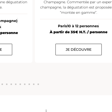
une dégustation
Champagne. Commentée par un exper
e.
champagne, la dégustation est proposée
“montée en gamme”.
Champagne)
Paris
10 à 12 personnes
s
À partir de 35€ H.T. / personne
/ personne
E
JE DÉCOUVRE