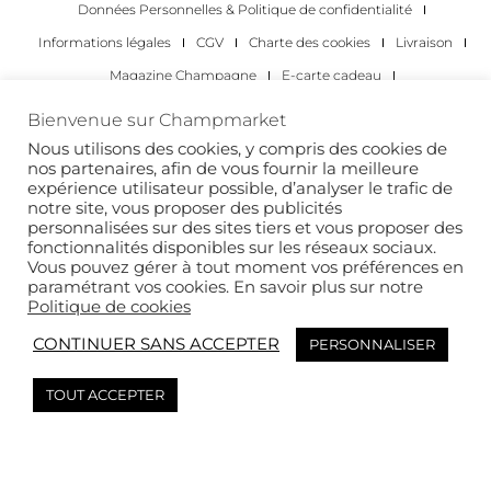
Données Personnelles & Politique de confidentialité
Informations légales
CGV
Charte des cookies
Livraison
Magazine Champagne
E-carte cadeau
Les Meilleurs Champagnes
Bienvenue sur Champmarket
Les occasions pour déguster du champagne
Pour les particuliers
Nous utilisons des cookies, y compris des cookies de
nos partenaires, afin de vous fournir la meilleure
Pour les entreprises
expérience utilisateur possible, d’analyser le trafic de
notre site, vous proposer des publicités
Copyright 2022 © tous droits réservés. Champmarket.
personnalisées sur des sites tiers et vous proposer des
fonctionnalités disponibles sur les réseaux sociaux.
Vous pouvez gérer à tout moment vos préférences en
paramétrant vos cookies. En savoir plus sur notre
Politique de cookies
CONTINUER SANS ACCEPTER
PERSONNALISER
TOUT ACCEPTER
L’ABUS D’ALCOOL EST DANGEREUX POUR LA SANTÉ. À
CONSOMMER AVEC MODÉRATION.
This site is protected by reCAPTCHA and the Google
Privacy Policy
and
Terms of
Service
apply.