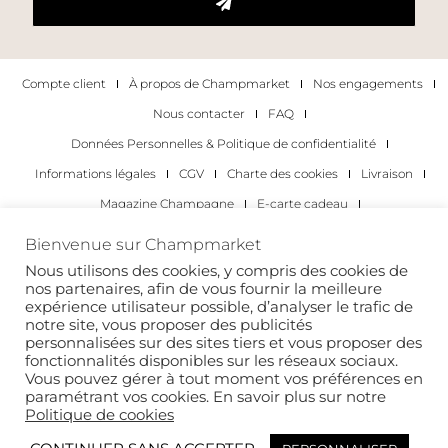
Compte client
À propos de Champmarket
Nos engagements
Nous contacter
FAQ
Données Personnelles & Politique de confidentialité
Informations légales
CGV
Charte des cookies
Livraison
Magazine Champagne
E-carte cadeau
Les Meilleurs Champagnes
Bienvenue sur Champmarket
Les occasions pour déguster du champagne
Pour les particuliers
Nous utilisons des cookies, y compris des cookies de
nos partenaires, afin de vous fournir la meilleure
Pour les entreprises
expérience utilisateur possible, d’analyser le trafic de
notre site, vous proposer des publicités
Copyright 2022 © tous droits réservés. Champmarket.
personnalisées sur des sites tiers et vous proposer des
fonctionnalités disponibles sur les réseaux sociaux.
Vous pouvez gérer à tout moment vos préférences en
paramétrant vos cookies. En savoir plus sur notre
Politique de cookies