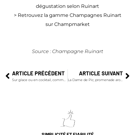
dégustation selon Ruinart
>
Retrouvez la gamme Champagnes Ruinart
sur Champmarket
Source : Champagne Ruinart
ARTICLE PRÉCÉDENT
ARTICLE SUIVANT
Sur glace ou en cocktail, comment déguster les champagnes l’été ?
La Dame de Pic, promenade aromatique parisienne
SIMPLICITÉ ET FIABILITÉ