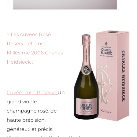
> Les cuvées Rosé
Réserve et Rosé
Millésimé 2006 Charles
Heidsieck :
Cuvée Rosé Réserve
Un
grand vin de
champagne rosé, de
haute précision,
généreux et précis.