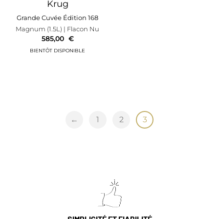
Krug
Grande Cuvée Édition 168
Magnum (1.5L)
| Flacon Nu
585,00
€
←
1
2
3
SIMPLICITÉ ET FIABILITÉ