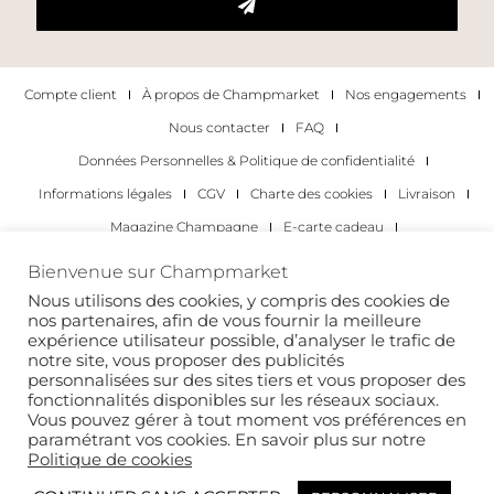
Compte client
À propos de Champmarket
Nos engagements
Nous contacter
FAQ
Données Personnelles & Politique de confidentialité
Informations légales
CGV
Charte des cookies
Livraison
Magazine Champagne
E-carte cadeau
Les Meilleurs Champagnes
Bienvenue sur Champmarket
Les occasions pour déguster du champagne
Pour les particuliers
Nous utilisons des cookies, y compris des cookies de
nos partenaires, afin de vous fournir la meilleure
Pour les entreprises
expérience utilisateur possible, d’analyser le trafic de
notre site, vous proposer des publicités
Copyright 2022 © tous droits réservés. Champmarket.
personnalisées sur des sites tiers et vous proposer des
fonctionnalités disponibles sur les réseaux sociaux.
Vous pouvez gérer à tout moment vos préférences en
paramétrant vos cookies. En savoir plus sur notre
Politique de cookies