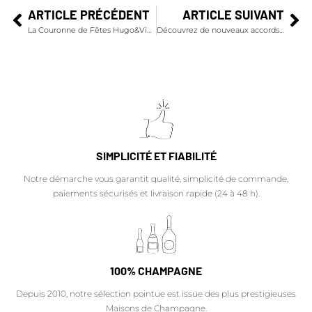
ARTICLE PRÉCÉDENT
ARTICLE SUIVANT
La Couronne de Fêtes Hugo&Victor x Barons de Rothschild
Découvrez de nouveaux accords parfaits avec la cuvée Rare millésime 2008
SIMPLICITÉ ET FIABILITÉ
Notre démarche vous garantit qualité, simplicité de commande,
paiements sécurisés et livraison rapide (24 à 48 h).
100% CHAMPAGNE
Depuis 2010, notre sélection pointue est issue des plus prestigieuses
Maisons de Champagne.