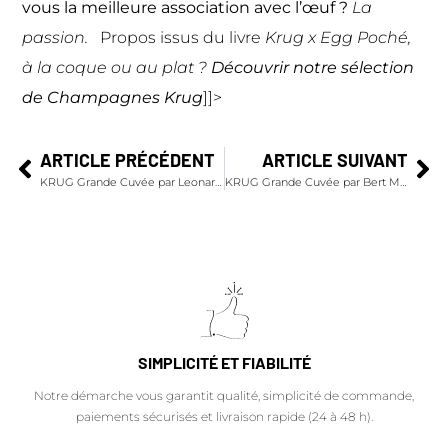
vous la meilleure association avec l’œuf ?
La
passion.
Propos issus du livre
Krug x Egg Poché,
à la coque ou au plat ?
Découvrir notre
sélection
de Champagnes Krug
]]>
ARTICLE PRÉCÉDENT
ARTICLE SUIVANT
KRUG Grande Cuvée par Leonardo Vescera – Raviole de Carbonara liquide, mousse de Peconiro
KRUG Grande Cuvée par Bert Meewis – Germes de Houblon, Œuf poché et Caviar
SIMPLICITÉ ET FIABILITÉ
Notre démarche vous garantit qualité, simplicité de commande,
paiements sécurisés et livraison rapide (24 à 48 h).