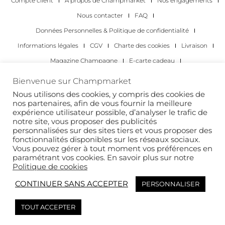
Compte client
À propos de Champmarket
Nos engagements
Nous contacter
FAQ
Données Personnelles & Politique de confidentialité
Informations légales
CGV
Charte des cookies
Livraison
Magazine Champagne
E-carte cadeau
Les Meilleurs Champagnes
Bienvenue sur Champmarket
Les occasions pour déguster du champagne
Pour les particuliers
Nous utilisons des cookies, y compris des cookies de
nos partenaires, afin de vous fournir la meilleure
Pour les entreprises
expérience utilisateur possible, d’analyser le trafic de
notre site, vous proposer des publicités
Copyright 2022 © tous droits réservés. Champmarket.
personnalisées sur des sites tiers et vous proposer des
fonctionnalités disponibles sur les réseaux sociaux.
Vous pouvez gérer à tout moment vos préférences en
paramétrant vos cookies. En savoir plus sur notre
Politique de cookies
CONTINUER SANS ACCEPTER
PERSONNALISER
TOUT ACCEPTER
L’ABUS D’ALCOOL EST DANGEREUX POUR LA SANTÉ. À