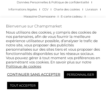
Données Personnelles & Politique de confidentialité
Informations légales
CGV
Charte des cookies
Livraison
Magazine Champagne
E-carte cadeau
Les Meilleurs Champagnes
Bienvenue sur Champmarket
Les occasions pour déguster du champagne
Pour les particuliers
Nous utilisons des cookies, y compris des cookies de
nos partenaires, afin de vous fournir la meilleure
Pour les entreprises
expérience utilisateur possible, d’analyser le trafic de
notre site, vous proposer des publicités
Copyright 2022 © tous droits réservés. Champmarket.
personnalisées sur des sites tiers et vous proposer des
fonctionnalités disponibles sur les réseaux sociaux.
Vous pouvez gérer à tout moment vos préférences en
paramétrant vos cookies. En savoir plus sur notre
Politique de cookies
CONTINUER SANS ACCEPTER
PERSONNALISER
TOUT ACCEPTER
L’ABUS D’ALCOOL EST DANGEREUX POUR LA SANTÉ. À
CONSOMMER AVEC MODÉRATION.
This site is protected by reCAPTCHA and the Google
Privacy Policy
and
Terms of
Service
apply.