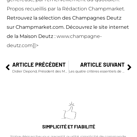
Propos recueillis par la Rédaction Champmarket.
Retrouvez la
sélection des Champagnes Deutz
sur Champmarket.com.
Découvrez le site internet
de la Maison Deutz :
www.champagne-
deutz.com
]]>
ARTICLE PRÉCÉDENT
ARTICLE SUIVANT
Didier Depond, Président des Maisons de Champagne Salon et Delamotte : "Deux maisons sœurs liées par le Chardonnay"
Les quatre critères essentiels de la bonne conservation du champagne
SIMPLICITÉ ET FIABILITÉ
Notre démarche vous garantit qualité, simplicité de commande,