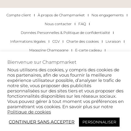
Compte client
À propos de Champmarket
Nos engagements
Nous contacter
FAQ
Données Personnelles & Politique de confidentialité
Informations légales
CGV
Charte des cookies
Livraison
Magazine Champagne
E-carte cadeau
Les Meilleurs Champagnes
Bienvenue sur Champmarket
Les occasions pour déguster du champagne
Pour les particuliers
Nous utilisons des cookies, y compris des cookies de
nos partenaires, afin de vous fournir la meilleure
Pour les entreprises
expérience utilisateur possible, d’analyser le trafic de
notre site, vous proposer des publicités
Copyright 2022 © tous droits réservés. Champmarket.
personnalisées sur des sites tiers et vous proposer des
fonctionnalités disponibles sur les réseaux sociaux.
Vous pouvez gérer à tout moment vos préférences en
paramétrant vos cookies. En savoir plus sur notre
Politique de cookies
CONTINUER SANS ACCEPTER
PERSONNALISER