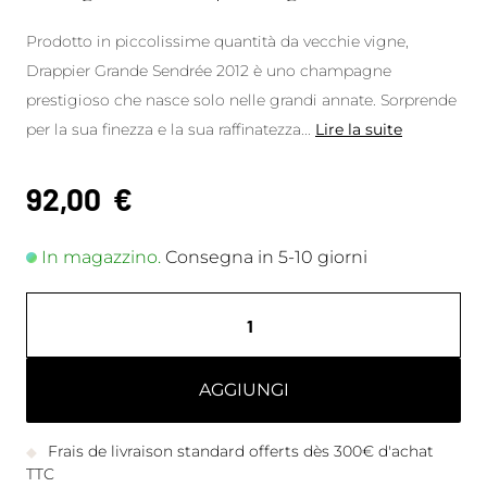
Prodotto in piccolissime quantità da vecchie vigne,
Drappier Grande Sendrée 2012 è uno champagne
prestigioso che nasce solo nelle grandi annate. Sorprende
per la sua finezza e la sua raffinatezza
...
Lire la suite
92,00
€
In magazzino.
Consegna in 5-10 giorni
AGGIUNGI
Frais de livraison standard offerts dès 300€ d'achat
TTC