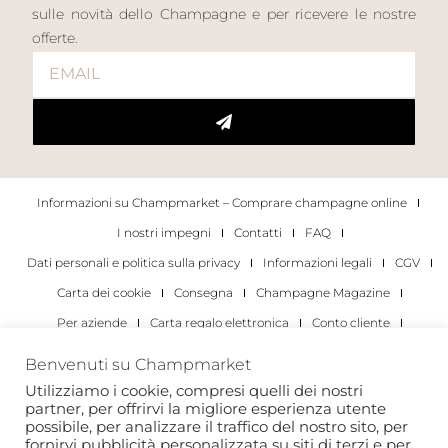
sulle novità dello Champagne e per ricevere le nostre
offerte.
Informazioni su Champmarket – Comprare champagne online
I nostri impegni
Contatti
FAQ
Dati personali e politica sulla privacy
Informazioni legali
CGV
Carta dei cookie
Consegna
Champagne Magazine
Per aziende
Carta regalo elettronica
Conto cliente
I migliori champagne
Occasioni di degustazione di champagne
Benvenuti su Champmarket
Per gli individui
Per le aziende
Utilizziamo i cookie, compresi quelli dei nostri
partner, per offrirvi la migliore esperienza utente
Copyright 2022 © tutti i diritti riservati. Champmarket.
possibile, per analizzare il traffico del nostro sito, per
fornirvi pubblicità personalizzata su siti di terzi e per