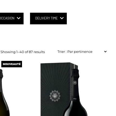
OCCASION
DELIVERY TIME
Showing 1–40 of 87 results
NOUVEAUTÉ
NOUVEAUTÉ