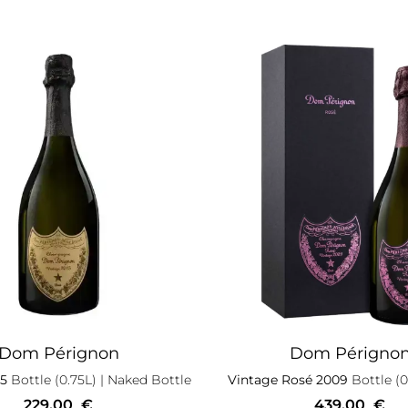
Dom Pérignon
Dom Périgno
15
Bottle (0.75L)
| Naked Bottle
Vintage Rosé 2009
Bottle (0
229,00
€
439,00
€