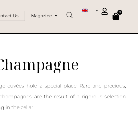
0
ntact Us
Magazine
 Champagne
e cuvées hold a special place. Rare and precious,
champagnes are the result of a rigorous selection
 in the cellar.