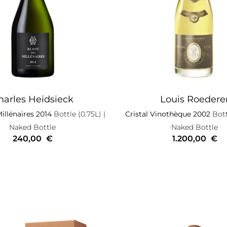
harles Heidsieck
Louis Roedere
illénaires 2014
Bottle (0.75L)
|
Cristal Vinothèque 2002
Bott
Naked Bottle
Naked Bottle
240,00
€
1.200,00
€