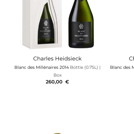
Charles Heidsieck
C
Blanc des Millénaires 2014
Bottle (0.75L)
|
Blanc des M
Box
260,00
€