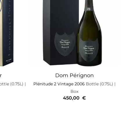
r
Dom Pérignon
ttle (0.75L)
|
Plénitude 2 Vintage 2006
Bottle (0.75L)
|
Box
450,00
€