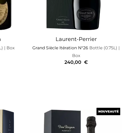
n
Laurent-Perrier
L)
| Box
Grand Siècle Itération N°26
Bottle (0.75L)
|
Box
240,00
€
NOUVEAUTÉ
NOUVEAUTÉ