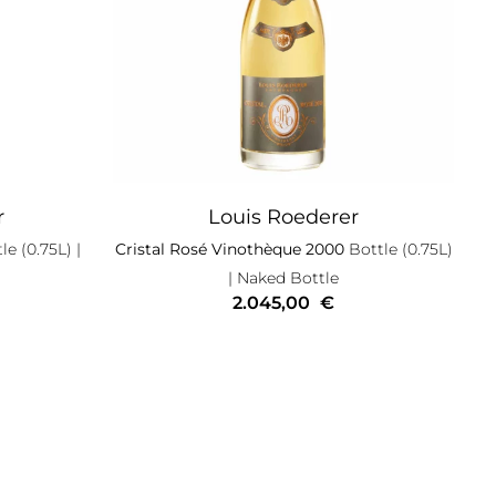
r
Louis Roederer
le (0.75L)
|
Cristal Rosé Vinothèque 2000
Bottle (0.75L)
| Naked Bottle
2.045,00
€