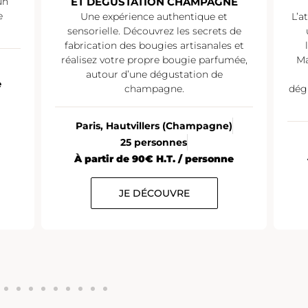
un
ET DÉGUSTATION CHAMPAGNE
e
Une expérience authentique et
L’a
sensorielle. Découvrez les secrets de
fabrication des bougies artisanales et
réalisez votre propre bougie parfumée,
Ma
autour d’une dégustation de
e
champagne.
dég
Paris, Hautvillers (Champagne)
25 personnes
À partir de 90€ H.T. / personne
JE DÉCOUVRE