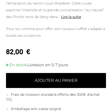
l’émanation du terroir Louis Roederer. Cette cuvée
exprime l’intensité et la grande concentration “au naturel”
des Pinots noirs de Verzy dans
...
Lire la suite
Pour soi comme pour offrir, son luxueux coffret s’adapte à
toutes les occasions.
82,00
€
En stock.
Livraison en 5-7 jours
AJOUTER AU PANIER
Frais de livraison standard offerts dès 300€ d'achat
TTC
Emballage anti-casse soigné