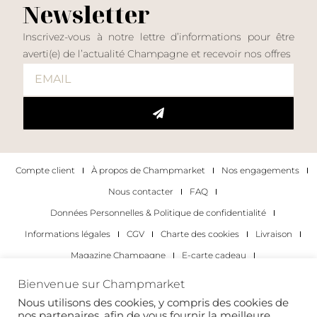
Newsletter
Inscrivez-vous à notre lettre d’informations pour être
averti(e) de l’actualité Champagne et recevoir nos offres
Compte client
À propos de Champmarket
Nos engagements
Nous contacter
FAQ
Données Personnelles & Politique de confidentialité
Informations légales
CGV
Charte des cookies
Livraison
Magazine Champagne
E-carte cadeau
Les Meilleurs Champagnes
Bienvenue sur Champmarket
Les occasions pour déguster du champagne
Pour les particuliers
Nous utilisons des cookies, y compris des cookies de
nos partenaires, afin de vous fournir la meilleure