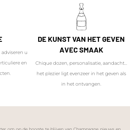
E
DE KUNST VAN HET GEVEN
AVEC SMAAK
adviseren u
ticuliere en
Chique dozen, personalisatie, aandacht...
cten.
het plezier ligt evenzeer in het geven als
in het ontvangen.
letter om op de hoogte te blijven van Champagne nieuws en