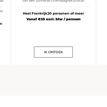
van een zomerse champagnecocktail
eer
,
e.
Heel Frankrijk
20 personen of meer
Vanaf €35 excl. btw / persoon
en
IK ONTDEK