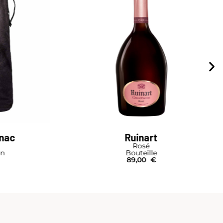
gnac
Ruinart
Rosé
on
Bouteille
89,00
€