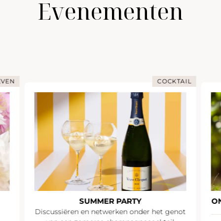
Evenementen
EVEN
COCKTAIL
SUMMER PARTY
O
Discussiëren en netwerken onder het genot