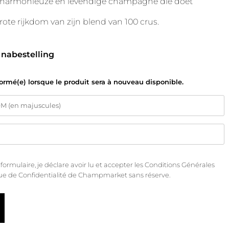
en harmonieuze en levendige champagne die doet
ote rijkdom van zijn blend van 100 crus.
 nabestelling
formé(e) lorsque le produit sera à nouveau disponible.
rmulaire, je déclare avoir lu et accepter les
Conditions Générales
que de Confidentialité
de Champmarket sans réserve.