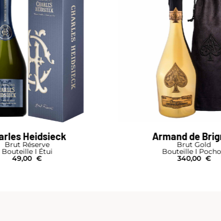
arles Heidsieck
Armand de Bri
Brut Réserve
Brut Gold
Bouteille I Étui
Bouteille I Poch
49,00
€
340,00
€