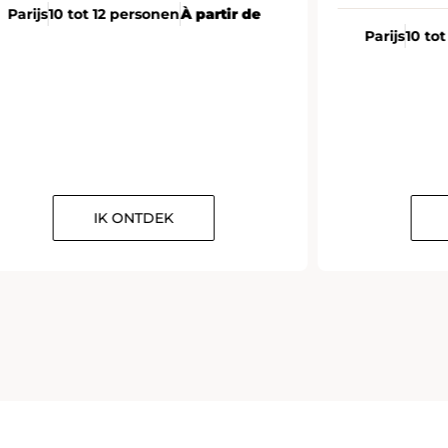
Parijs
10 tot 12 personen
À partir de
Parijs
10 to
IK ONTDEK