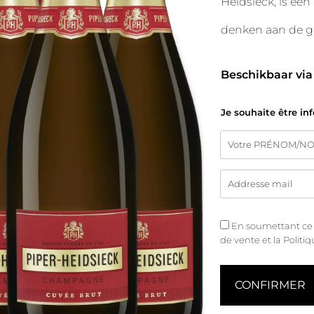
Heidsieck, is e
denken aan de gr
Beschikbaar via
Je souhaite être in
En soumettant ce fo
de vente
et
la Politi