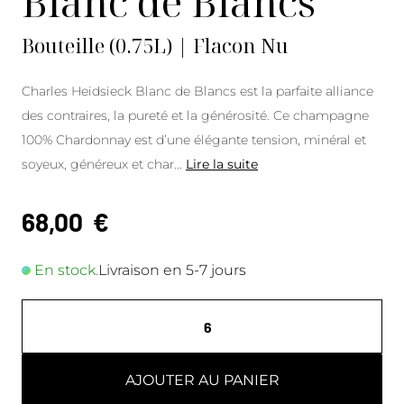
Blanc de Blancs
Bouteille (0.75L) | Flacon Nu
Charles Heidsieck Blanc de Blancs est la parfaite alliance
des contraires, la pureté et la générosité. Ce champagne
100% Chardonnay est d’une élégante tension, minéral et
soyeux, généreux et char
...
Lire la suite
68,00
€
En stock.
Livraison en 5-7 jours
AJOUTER AU PANIER