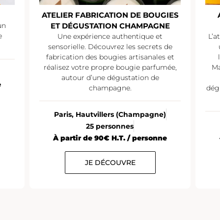
ATELIER FABRICATION DE BOUGIES
un
ET DÉGUSTATION CHAMPAGNE
e
Une expérience authentique et
L’a
sensorielle. Découvrez les secrets de
fabrication des bougies artisanales et
réalisez votre propre bougie parfumée,
Ma
autour d’une dégustation de
e
champagne.
dég
Paris, Hautvillers (Champagne)
25 personnes
À partir de 90€ H.T. / personne
JE DÉCOUVRE