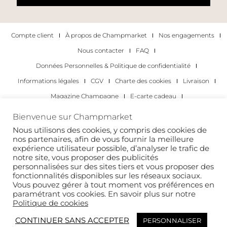
Compte client
À propos de Champmarket
Nos engagements
Nous contacter
FAQ
Données Personnelles & Politique de confidentialité
Informations légales
CGV
Charte des cookies
Livraison
Magazine Champagne
E-carte cadeau
Les Meilleurs Champagnes
Bienvenue sur Champmarket
Les occasions pour déguster du champagne
Pour les particuliers
Nous utilisons des cookies, y compris des cookies de
nos partenaires, afin de vous fournir la meilleure
Pour les entreprises
expérience utilisateur possible, d’analyser le trafic de
notre site, vous proposer des publicités
Copyright 2022 © tous droits réservés. Champmarket.
personnalisées sur des sites tiers et vous proposer des
fonctionnalités disponibles sur les réseaux sociaux.
Vous pouvez gérer à tout moment vos préférences en
paramétrant vos cookies. En savoir plus sur notre
Politique de cookies
CONTINUER SANS ACCEPTER
PERSONNALISER