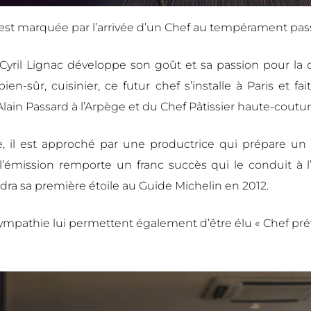
est marquée par l’arrivée d’un Chef au tempérament pass
Cyril Lignac développe son goût et sa passion pour la 
bien-sûr, cuisinier, ce futur chef s’installe à Paris et fa
Alain Passard à l’Arpège et du Chef Pâtissier haute-coutu
te, il est approché par une productrice qui prépare u
t l’émission remporte un franc succès qui le conduit à 
ndra sa première étoile au Guide Michelin en 2012.
sympathie lui permettent également d’être élu « Chef pré