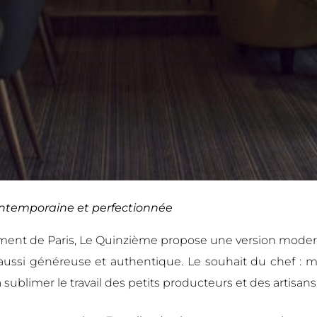
ontemporaine et perfectionnée
ment de Paris, Le Quinzième propose une version moder
 aussi généreuse et authentique. Le souhait du chef : m
à sublimer le travail des petits producteurs et des artisans