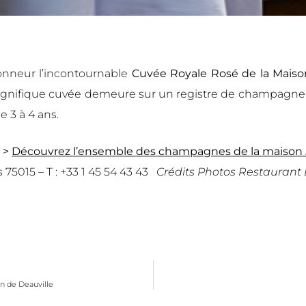
onneur l’incontournable
Cuvée Royale Rosé
de la Maiso
agnifique cuvée demeure sur un registre de champagne
e 3 à 4 ans.
>
Découvrez l’ensemble des champagnes de la maison 
 75015 – T : +33 1 45 54 43 43
Crédits Photos Restaurant
n de Deauville