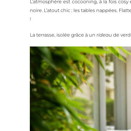
L’atmosphère est cocooning, à la fois cos
noire. L’atout chic : les tables nappées. Fla
!
La terrasse, isolée grâce à un
rideau
de verdu