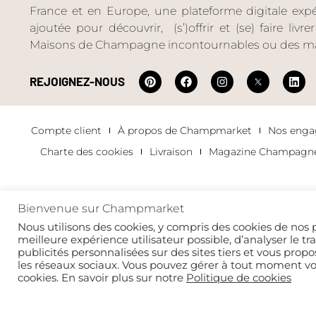
France et en Europe, une plateforme digitale expéri
ajoutée pour découvrir, (s’)offrir et (se) faire livr
Maisons de Champagne incontournables ou des ma
REJOIGNEZ-NOUS
Compte client
À propos de Champmarket
Nos eng
Charte des cookies
Livraison
Magazine Champagn
Bienvenue sur Champmarket
Copyright 2022 © tous droits réservés. Champmarket.
Nous utilisons des cookies, y compris des cookies de nos p
meilleure expérience utilisateur possible, d’analyser le tr
publicités personnalisées sur des sites tiers et vous propo
les réseaux sociaux. Vous pouvez gérer à tout moment v
cookies. En savoir plus sur notre
Politique de cookies
L’ABUS D’ALCOOL
Th