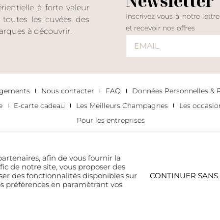
Newsletter
entielle à forte valeur
Inscrivez-vous à notre lettr
er toutes les cuvées des
et recevoir nos offres
rques à découvrir.
agements
Nous contacter
FAQ
Données Personnelles & Po
e
E-carte cadeau
Les Meilleurs Champagnes
Les occasi
Pour les entreprises
artenaires, afin de vous fournir la
afic de notre site, vous proposer des
ser des fonctionnalités disponibles sur
CONTINUER SANS
os préférences en paramétrant vos
 EST DANGEREUX POUR LA SANTÉ. À CONSOMMER 
is site is protected by reCAPTCHA and the Google
Privacy Policy
and
Terms of Service
app