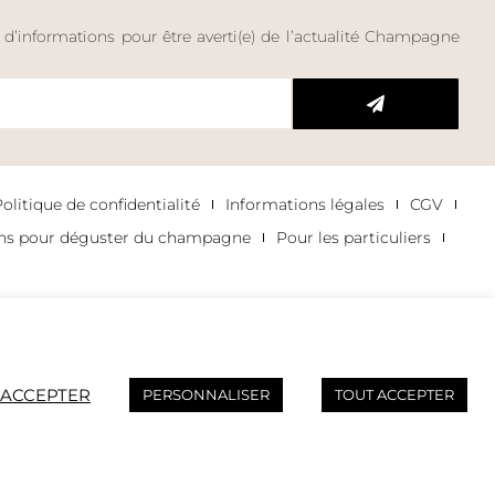
e d’informations pour être averti(e) de l’actualité Champagne
litique de confidentialité
Informations légales
CGV
ons pour déguster du champagne
Pour les particuliers
 ACCEPTER
PERSONNALISER
TOUT ACCEPTER
AVEC MODÉRATION.
ly.