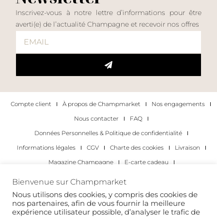
Inscrivez-vous à notre lettre d’informations pour être
averti(e) de l’actualité Champagne et recevoir nos offres
Compte client
À propos de Champmarket
Nos engagements
Nous contacter
FAQ
Données Personnelles & Politique de confidentialité
Informations légales
CGV
Charte des cookies
Livraison
Magazine Champagne
E-carte cadeau
Les Meilleurs Champagnes
Bienvenue sur Champmarket
Les occasions pour déguster du champagne
Pour les particuliers
Nous utilisons des cookies, y compris des cookies de
nos partenaires, afin de vous fournir la meilleure
Pour les entreprises
expérience utilisateur possible, d’analyser le trafic de