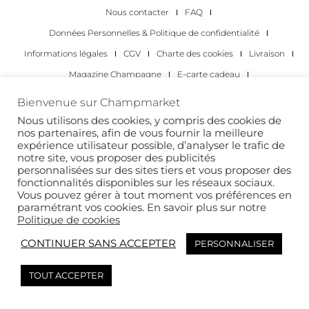
Nous contacter
FAQ
Données Personnelles & Politique de confidentialité
Informations légales
CGV
Charte des cookies
Livraison
Magazine Champagne
E-carte cadeau
Les Meilleurs Champagnes
Bienvenue sur Champmarket
Les occasions pour déguster du champagne
Pour les particuliers
Nous utilisons des cookies, y compris des cookies de
nos partenaires, afin de vous fournir la meilleure
Pour les entreprises
expérience utilisateur possible, d’analyser le trafic de
notre site, vous proposer des publicités
Copyright 2022 © tous droits réservés. Champmarket.
personnalisées sur des sites tiers et vous proposer des
fonctionnalités disponibles sur les réseaux sociaux.
Vous pouvez gérer à tout moment vos préférences en
paramétrant vos cookies. En savoir plus sur notre
Politique de cookies
CONTINUER SANS ACCEPTER
PERSONNALISER
TOUT ACCEPTER
L’ABUS D’ALCOOL EST DANGEREUX POUR LA SANTÉ. À
CONSOMMER AVEC MODÉRATION.