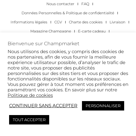
Nous contacter
FAQ
Données Personnelles & Politique de confidentialité
Informations légales
CGV
Charte des cookies
Livraison
Magazine Champagne
E-carte cadeau
Les Meilleurs Champagnes
Bienvenue sur Champmarket
Les occasions pour déguster du champagne
Pour les particuliers
Nous utilisons des cookies, y compris des cookies de
nos partenaires, afin de vous fournir la meilleure
Pour les entreprises
expérience utilisateur possible, d’analyser le trafic de
notre site, vous proposer des publicités
Copyright 2022 © tous droits réservés. Champmarket.
personnalisées sur des sites tiers et vous proposer des
fonctionnalités disponibles sur les réseaux sociaux.
Vous pouvez gérer à tout moment vos préférences en
paramétrant vos cookies. En savoir plus sur notre
Politique de cookies
CONTINUER SANS ACCEPTER
PERSONNALISER
TOUT ACCEPTER
L’ABUS D’ALCOOL EST DANGEREUX POUR LA SANTÉ. À
CONSOMMER AVEC MODÉRATION.