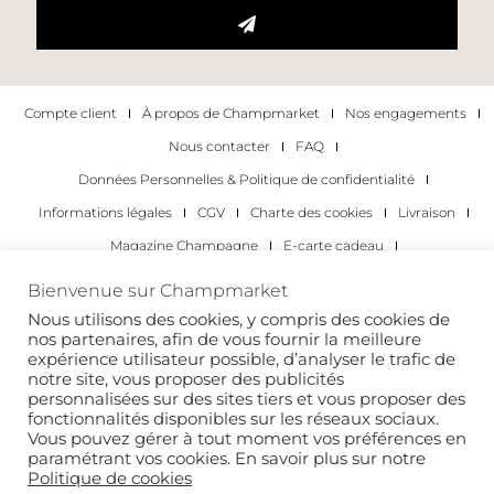
Compte client
À propos de Champmarket
Nos engagements
Nous contacter
FAQ
Données Personnelles & Politique de confidentialité
Informations légales
CGV
Charte des cookies
Livraison
Magazine Champagne
E-carte cadeau
Les Meilleurs Champagnes
Bienvenue sur Champmarket
Les occasions pour déguster du champagne
Pour les particuliers
Nous utilisons des cookies, y compris des cookies de
nos partenaires, afin de vous fournir la meilleure
Pour les entreprises
expérience utilisateur possible, d’analyser le trafic de
notre site, vous proposer des publicités
Copyright 2022 © tous droits réservés. Champmarket.
personnalisées sur des sites tiers et vous proposer des
fonctionnalités disponibles sur les réseaux sociaux.
Vous pouvez gérer à tout moment vos préférences en
paramétrant vos cookies. En savoir plus sur notre
Politique de cookies