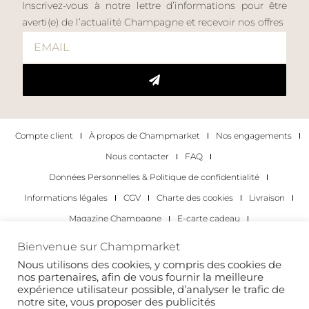
Inscrivez-vous à notre lettre d’informations pour être
averti(e) de l’actualité Champagne et recevoir nos offres
Compte client
À propos de Champmarket
Nos engagements
Nous contacter
FAQ
Données Personnelles & Politique de confidentialité
Informations légales
CGV
Charte des cookies
Livraison
Magazine Champagne
E-carte cadeau
Les Meilleurs Champagnes
Bienvenue sur Champmarket
Les occasions pour déguster du champagne
Pour les particuliers
Nous utilisons des cookies, y compris des cookies de
nos partenaires, afin de vous fournir la meilleure
Pour les entreprises
expérience utilisateur possible, d’analyser le trafic de
notre site, vous proposer des publicités