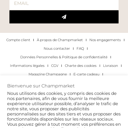
Compte client
À propos de Champmarket
Nos engagements
Nous contacter
FAQ
Données Personnelles & Politique de confidentialité
Informations légales
CGV
Charte des cookies
Livraison
Magazine Champagne
E-carte cadeau
Les Meilleurs Champagnes
Bienvenue sur Champmarket
Les occasions pour déguster du champagne
Pour les particuliers
Nous utilisons des cookies, y compris des cookies de
nos partenaires, afin de vous fournir la meilleure
Pour les entreprises
expérience utilisateur possible, d’analyser le trafic de
notre site, vous proposer des publicités
Copyright 2022 © tous droits réservés. Champmarket.
personnalisées sur des sites tiers et vous proposer des
fonctionnalités disponibles sur les réseaux sociaux.
Vous pouvez gérer à tout moment vos préférences en