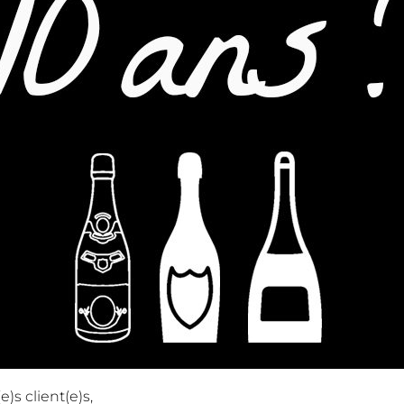
)s client(e)s,