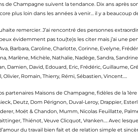
s vins de Champagne suivent la tendance. Dix ans après
ore plus loin dans les années à venir… il y a beaucoup de
ouhaite remercier. J’ai rencontré des personnes extraordi
eux évidemment pas tou(te)s les citer mais j’ai une pensé
Ava, Barbara, Caroline, Charlotte, Corinne, Evelyne, Fréd
rina, Marlène, Michèle, Nathalie, Nadège, Sandra, Sandrine
an, Damien, David, Edouard, Eric, Frédéric, Guillaume, Grégo
, Olivier, Romain, Thierry, Rémi, Sébastien, Vincent….
s partenaires Maisons de Champagne, fidèles de la 1ère 
ck, Deutz, Dom Pérignon, Duval-Leroy, Drappier, Esterlin
oederer, Moët & Chandon, Mumm, Nicolas Feuillatte, Palm
Taittinger, Thiénot, Veuve Clicquot, Vranken…. Avec lesque
’amour du travail bien fait et de relation simple et sinc