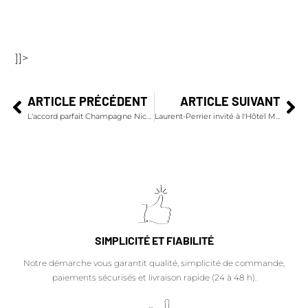
]]>
ARTICLE PRÉCÉDENT
ARTICLE SUIVANT
L'accord parfait Champagne Nicolas Feuillatte Brut Réserve et "Original Beans"
Laurent-Perrier invité à l'Hôtel Meurice pour la Saint-Valentin
SIMPLICITÉ ET FIABILITÉ
Notre démarche vous garantit qualité, simplicité de commande,
paiements sécurisés et livraison rapide (24 à 48 h).