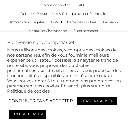
Nous contacter
FAQ
Données Personnelles & Politique de confidentialité
Informations légales
CGV
Charte des cookies
Livraison
Magazine Champagne
E-carte cadeau
Les Meilleurs Champagnes
Bienvenue sur Champmarket
Les occasions pour déguster du champagne
Pour les particuliers
Nous utilisons des cookies, y compris des cookies de
nos partenaires, afin de vous fournir la meilleure
Pour les entreprises
expérience utilisateur possible, d’analyser le trafic de
notre site, vous proposer des publicités
Copyright 2022 © tous droits réservés. Champmarket.
personnalisées sur des sites tiers et vous proposer des
fonctionnalités disponibles sur les réseaux sociaux.
Vous pouvez gérer à tout moment vos préférences en
paramétrant vos cookies. En savoir plus sur notre
Politique de cookies
CONTINUER SANS ACCEPTER
PERSONNALISER
TOUT ACCEPTER
L’ABUS D’ALCOOL EST DANGEREUX POUR LA SANTÉ. À
CONSOMMER AVEC MODÉRATION.