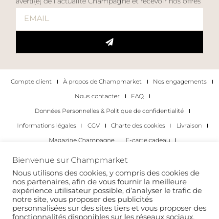
averti(e) de l’actualité Champagne et recevoir nos offres
Compte client
À propos de Champmarket
Nos engagements
Nous contacter
FAQ
Données Personnelles & Politique de confidentialité
Informations légales
CGV
Charte des cookies
Livraison
Magazine Champagne
E-carte cadeau
Les Meilleurs Champagnes
Bienvenue sur Champmarket
Les occasions pour déguster du champagne
Pour les particuliers
Nous utilisons des cookies, y compris des cookies de
nos partenaires, afin de vous fournir la meilleure
Pour les entreprises
expérience utilisateur possible, d’analyser le trafic de
notre site, vous proposer des publicités
Copyright 2022 © tous droits réservés. Champmarket.
personnalisées sur des sites tiers et vous proposer des
fonctionnalités disponibles sur les réseaux sociaux.