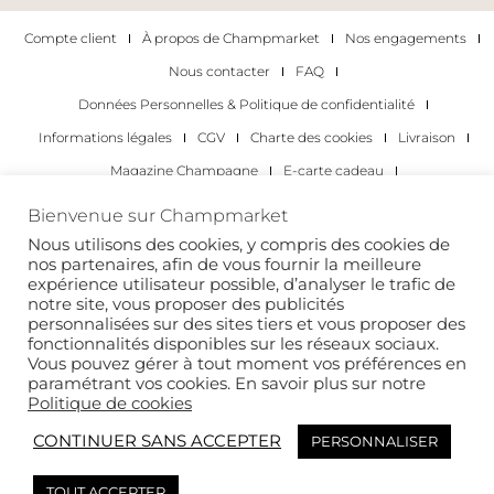
Compte client
À propos de Champmarket
Nos engagements
Nous contacter
FAQ
Données Personnelles & Politique de confidentialité
Informations légales
CGV
Charte des cookies
Livraison
Magazine Champagne
E-carte cadeau
Les Meilleurs Champagnes
Bienvenue sur Champmarket
Les occasions pour déguster du champagne
Pour les particuliers
Nous utilisons des cookies, y compris des cookies de
nos partenaires, afin de vous fournir la meilleure
Pour les entreprises
expérience utilisateur possible, d’analyser le trafic de
notre site, vous proposer des publicités
Copyright 2022 © tous droits réservés. Champmarket.
personnalisées sur des sites tiers et vous proposer des
fonctionnalités disponibles sur les réseaux sociaux.
Vous pouvez gérer à tout moment vos préférences en
paramétrant vos cookies. En savoir plus sur notre
Politique de cookies
CONTINUER SANS ACCEPTER
PERSONNALISER
TOUT ACCEPTER