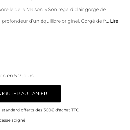
relle de la Maison. « Son regard clair gorgé de
a profondeur d’un équilibre originel. Gorgé de fr
...
Lire
son en 5-7 jours
AJOUTER AU PANIER
on standard offerts dès 300€ d'achat TTC
casse soigné