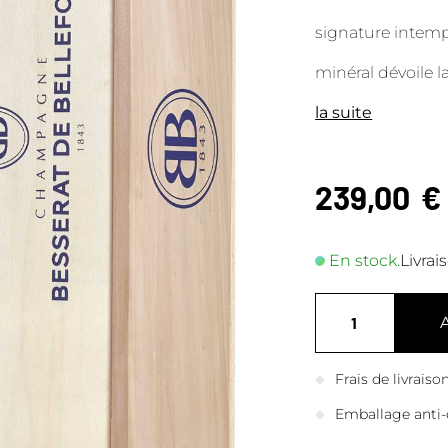
signature intempo
minéral dévoile l
la suite
239,00
€
En stock.
Livrai
Frais de livrais
Emballage anti-