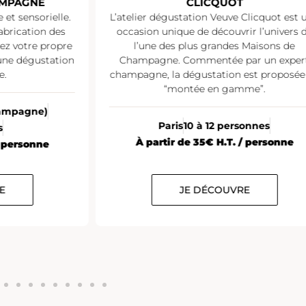
AMPAGNE
CLICQUOT
et sensorielle.
L’atelier dégustation Veuve Clicquot est 
abrication des
occasion unique de découvrir l’univers 
sez votre propre
l’une des plus grandes Maisons de
une dégustation
Champagne. Commentée par un exper
e.
champagne, la dégustation est proposée
“montée en gamme”.
Champagne)
Paris
10 à 12 personnes
s
À partir de 35€ H.T. / personne
/ personne
E
JE DÉCOUVRE