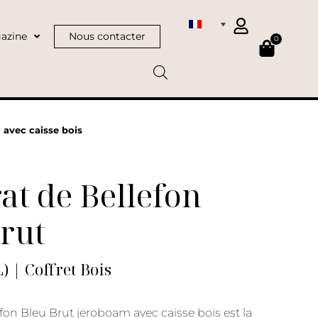
azine
Nous contacter
0
 avec caisse bois
at de Bellefon
rut
) | Coffret Bois
fon Bleu Brut jeroboam avec caisse bois est la