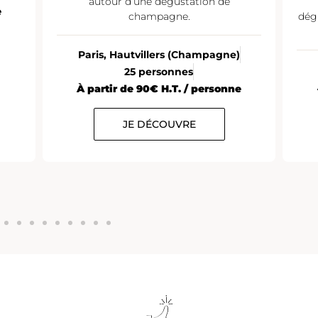
autour d’une dégustation de
e
champagne.
dég
Paris, Hautvillers (Champagne)
25 personnes
À partir de 90€ H.T. / personne
JE DÉCOUVRE