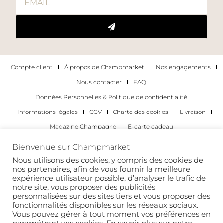
Compte client
À propos de Champmarket
Nos engagements
Nous contacter
FAQ
Données Personnelles & Politique de confidentialité
Informations légales
CGV
Charte des cookies
Livraison
Magazine Champagne
E-carte cadeau
Les Meilleurs Champagnes
Bienvenue sur Champmarket
Les occasions pour déguster du champagne
Pour les particuliers
Nous utilisons des cookies, y compris des cookies de
nos partenaires, afin de vous fournir la meilleure
Pour les entreprises
expérience utilisateur possible, d’analyser le trafic de
notre site, vous proposer des publicités
Copyright 2022 © tous droits réservés. Champmarket.
personnalisées sur des sites tiers et vous proposer des
fonctionnalités disponibles sur les réseaux sociaux.
Vous pouvez gérer à tout moment vos préférences en
paramétrant vos cookies. En savoir plus sur notre