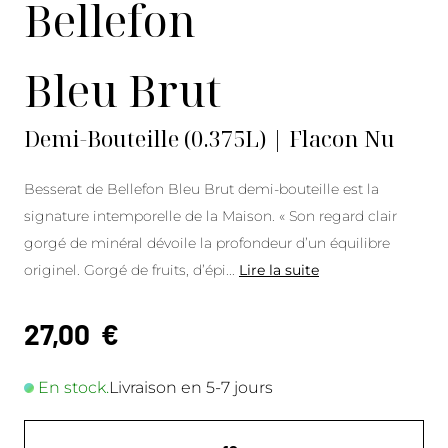
Bellefon
Bleu Brut
Demi-Bouteille (0.375L) | Flacon Nu
Besserat de Bellefon Bleu Brut demi-bouteille est la
signature intemporelle de la Maison. « Son regard clair
gorgé de minéral dévoile la profondeur d’un équilibre
originel. Gorgé de fruits, d’épi
...
Lire la suite
27,00
€
En stock.
Livraison en 5-7 jours