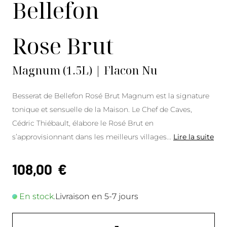
Bellefon
Rose Brut
Magnum (1.5L) | Flacon Nu
Besserat de Bellefon Rosé Brut Magnum est la signature
tonique et sensuelle de la Maison. Le Chef de Caves,
Cédric Thiébault, élabore le Rosé Brut en
s’approvisionnant dans les meilleurs villages
...
Lire la suite
108,00
€
En stock.
Livraison en 5-7 jours