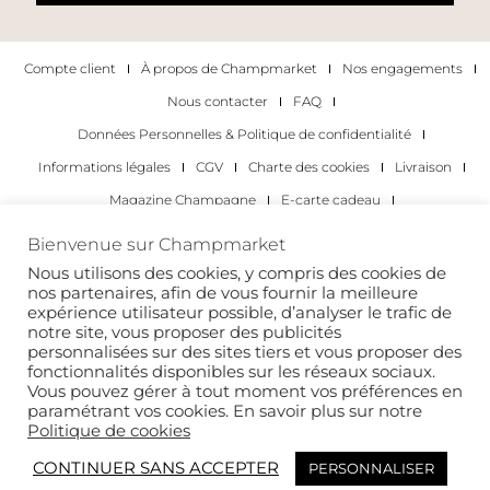
Compte client
À propos de Champmarket
Nos engagements
Nous contacter
FAQ
Données Personnelles & Politique de confidentialité
Informations légales
CGV
Charte des cookies
Livraison
Magazine Champagne
E-carte cadeau
Les Meilleurs Champagnes
Bienvenue sur Champmarket
Les occasions pour déguster du champagne
Pour les particuliers
Nous utilisons des cookies, y compris des cookies de
nos partenaires, afin de vous fournir la meilleure
Pour les entreprises
expérience utilisateur possible, d’analyser le trafic de
notre site, vous proposer des publicités
Copyright 2022 © tous droits réservés. Champmarket.
personnalisées sur des sites tiers et vous proposer des
fonctionnalités disponibles sur les réseaux sociaux.
Vous pouvez gérer à tout moment vos préférences en
paramétrant vos cookies. En savoir plus sur notre
Politique de cookies
CONTINUER SANS ACCEPTER
PERSONNALISER