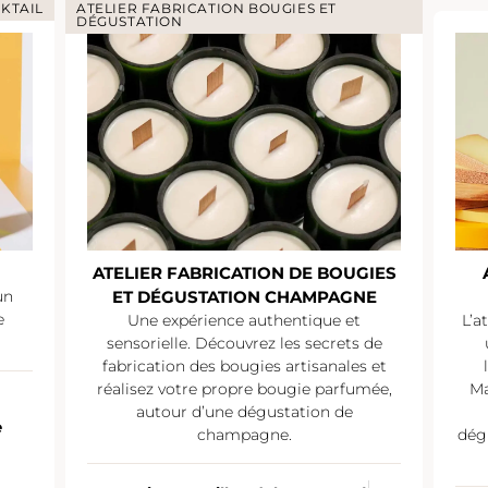
KTAIL
ATELIER FABRICATION BOUGIES ET
DÉGUSTATION
ATELIER FABRICATION DE BOUGIES
un
ET DÉGUSTATION CHAMPAGNE
e
Une expérience authentique et
L’a
sensorielle. Découvrez les secrets de
fabrication des bougies artisanales et
réalisez votre propre bougie parfumée,
Ma
autour d’une dégustation de
e
champagne.
dég