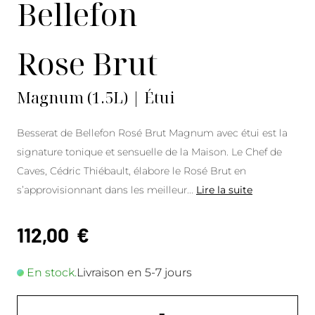
Bellefon
Rose Brut
Magnum (1.5L) | Étui
Besserat de Bellefon Rosé Brut Magnum avec étui est la
signature tonique et sensuelle de la Maison. Le Chef de
Caves, Cédric Thiébault, élabore le Rosé Brut en
s’approvisionnant dans les meilleur
...
Lire la suite
112,00
€
En stock.
Livraison en 5-7 jours