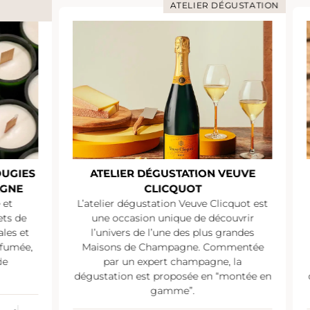
ATELIER DÉGUSTATION
IES
ATELIER DÉGUSTATION VEUVE
E
CLICQUOT
L’atelier dégustation Veuve Clicquot est
L’a
de
une occasion unique de découvrir
 et
l’univers de l’une des plus grandes
mée,
Maisons de Champagne. Commentée
Ma
par un expert champagne, la
dégustation est proposée en “montée en
dég
gamme”.