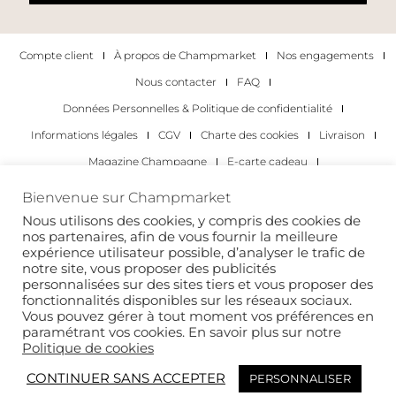
Compte client
À propos de Champmarket
Nos engagements
Nous contacter
FAQ
Données Personnelles & Politique de confidentialité
Informations légales
CGV
Charte des cookies
Livraison
Magazine Champagne
E-carte cadeau
Les Meilleurs Champagnes
Bienvenue sur Champmarket
Les occasions pour déguster du champagne
Pour les particuliers
Nous utilisons des cookies, y compris des cookies de
nos partenaires, afin de vous fournir la meilleure
Pour les entreprises
expérience utilisateur possible, d’analyser le trafic de
notre site, vous proposer des publicités
Copyright 2022 © tous droits réservés. Champmarket.
personnalisées sur des sites tiers et vous proposer des
fonctionnalités disponibles sur les réseaux sociaux.
Vous pouvez gérer à tout moment vos préférences en
paramétrant vos cookies. En savoir plus sur notre
Politique de cookies
CONTINUER SANS ACCEPTER
PERSONNALISER