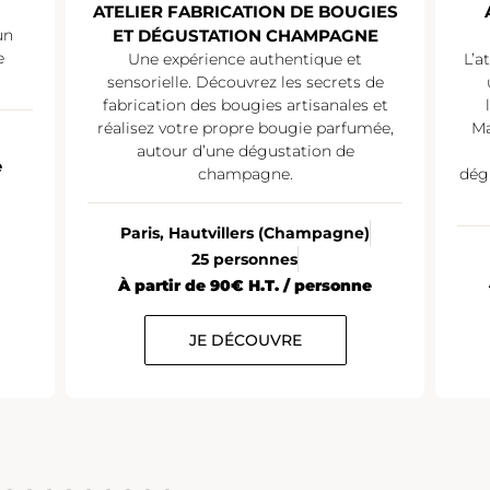
TELIER FABRICATION DE BOUGIES
ATELIER DÉG
ET DÉGUSTATION CHAMPAGNE
CL
Une expérience authentique et
L’atelier dégusta
sensorielle. Découvrez les secrets de
une occasion u
fabrication des bougies artisanales et
l’univers de l’
éalisez votre propre bougie parfumée,
Maisons de Ch
autour d’une dégustation de
par un expe
champagne.
dégustation est p
g
Paris, Hautvillers (Champagne)
Paris
10 à
25 personnes
À partir de 3
À partir de 90€ H.T. / personne
JE DÉCOUVRE
JE 