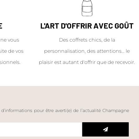
E
L'ART D'OFFRIR AVEC GOÛT
ne vous
Des coffrets chics, de la
site de vos
personnalisation, des attentions… le
sionnels.
plaisir est autant d'offrir que de recevoir.
e d’informations pour être averti(e) de l’actualité Champagne