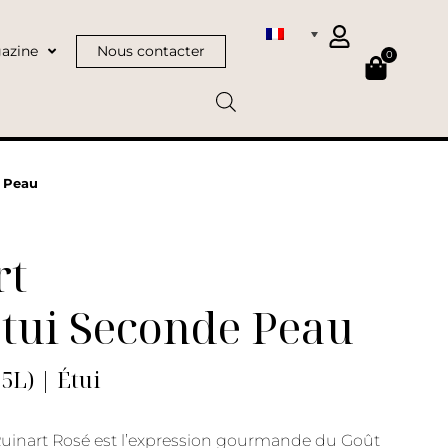
azine
Nous contacter
0
e Peau
rt
Étui Seconde Peau
75L) | Étui
inart Rosé est l’expression gourmande du Goût