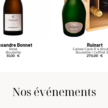
Ruinart
Ruinart
e-Cave R 4 Bouteilles
R
teille I Coffret Bois
Bouteille
270,00
€
59,00
€
Nos événements