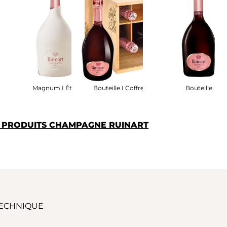
et Bois
Magnum I Étui
Bouteille I Coffret Bois
Bouteille
S PRODUITS CHAMPAGNE RUINART
TECHNIQUE