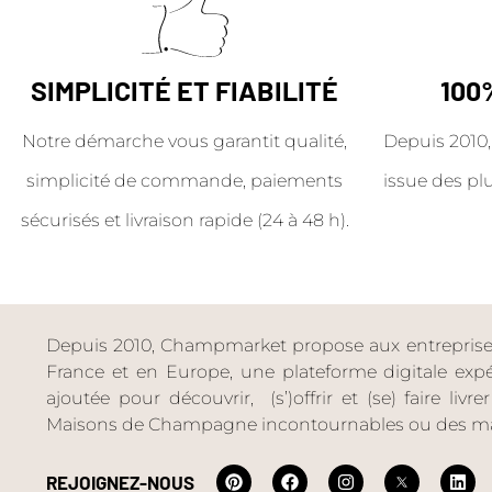
SIMPLICITÉ ET FIABILITÉ
100
Notre démarche vous garantit qualité,
Depuis 2010,
simplicité de commande, paiements
issue des pl
sécurisés et livraison rapide (24 à 48 h).
Depuis 2010, Champmarket propose aux entreprises 
France et en Europe, une plateforme digitale expéri
ajoutée pour découvrir, (s’)offrir et (se) faire livr
Maisons de Champagne incontournables ou des ma
REJOIGNEZ-NOUS