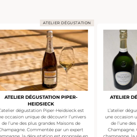
ATELIER DÉGUSTATION
ATELIER DÉGUSTATION LAURENT-
ATELIER 
PERRIER
L’atelier dégustation Laurent-Perrier est
L’atelier dég
une occasion unique de découvrir l’univers
est une oc
de l’une des plus grandes Maisons de
l’univers de 
Champagne. Commentée par un expert
de Champagn
hampagne, la dégustation est proposée en
champagne, la