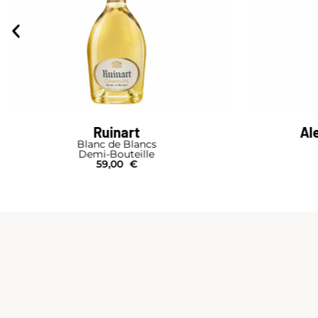
Alexandre Bonnet
Rosé
Caiss
Bouteille
Bou
51,00
€