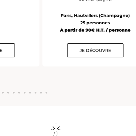
“montée en gamme”.
(Champagne)
Paris
10 à 12 personnes
nes
À partir de 35€ H.T. / personne
. / personne
VRE
JE DÉCOUVRE