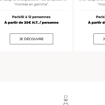
“montée en gamme”.
“m
Paris
10 à 12 personnes
Par
À partir de 38€ H.T. / personne
À partir
JE DÉCOUVRE