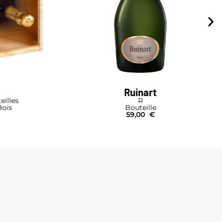
Ruinart
Caisse-Cave Blanc de Blancs 4 bouteilles
Bouteille I Coffret Bois
415,00
€