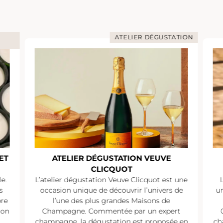
TATION
ATELIER DÉGUSTATION
ATELIER DÉGUSTATION PIPER-
HEIDSIECK
t une
L’atelier dégustation Piper-Heidsieck est
s de
une occasion unique de découvrir l’univers
de l’une des plus grandes Maisons de
ert
Champagne. Commentée par un expert
ée en
champagne, la dégustation est proposée en
c