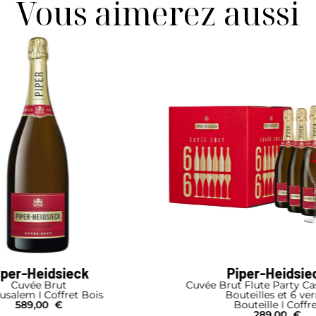
Vous aimerez aussi
iper-Heidsieck
Moët & Chan
t Flute Party Case Lot de 6
Rosé Impérial
uteilles et 6 verres
Demi-Bouteill
Bouteille I Coffret
26,00
€
289,00
€