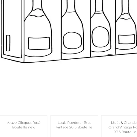
Veuve Clicquot Rosé
Louis Roederer Brut
Moët & Chando
Bouteille new
Vintage 2015 Bouteille
Grand Vintage R
2015 Bouteille