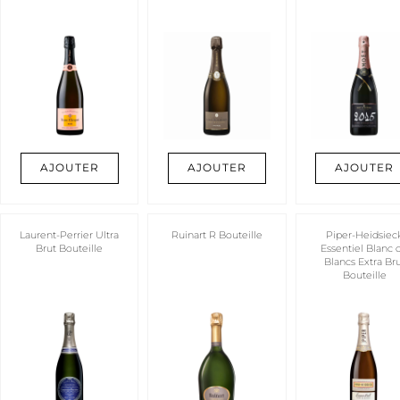
AJOUTER
AJOUTER
AJOUTER
Laurent-Perrier Ultra
Ruinart R Bouteille
Piper-Heidsiec
Brut Bouteille
Essentiel Blanc 
Blancs Extra Br
Bouteille