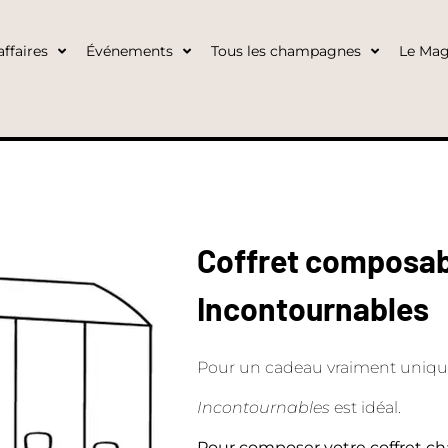
ffaires
Événements
Tous les champagnes
Le Mag
Coffret composabl
Incontournables
Pour un cadeau vraiment unique 
Incontournables
est idéal.
Pour composer votre coffret ch