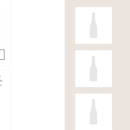
k
de
ut