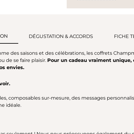
ION
DÉGUSTATION & ACCORDS
FICHE 
me des saisons et des célébrations, les coffrets Champm
ou de se faire plaisir.
Pour un cadeau vraiment unique, e
os envies.
voir.
lables, composables sur-mesure, des messages personnalisé
e idéale.
as seulement ! Nous nous préoccupons également du 