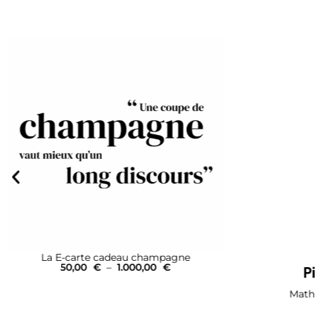
Piper-Heidsieck
P
Cuvée Brut
Cuvée Bru
Mathusalem I Coffret Bois
Bo
589,00
€