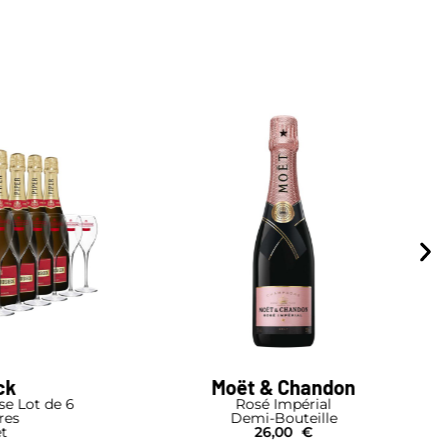
don
Moët & Chandon
Brut Impérial
e
Demi-Bouteille
25,00
€