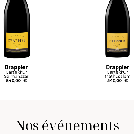
Drappier
Drappier
Carte d'Or
Carte d'Or
Salmanazar
Mathusalem
840,00
€
540,00
€
Nos événements