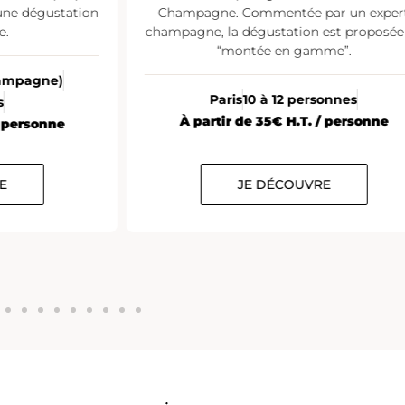
une dégustation
Champagne. Commentée par un exper
e.
champagne, la dégustation est proposée
“montée en gamme”.
Champagne)
Paris
10 à 12 personnes
s
À partir de 35€ H.T. / personne
/ personne
E
JE DÉCOUVRE