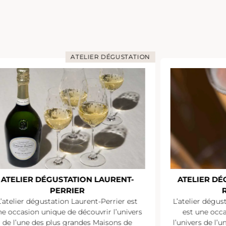
ATELIER DÉGUSTATION
ATELIER DÉGUSTATION LAURENT-
ATELIER D
PERRIER
L’atelier dégustation Laurent-Perrier est
L’atelier dégu
e occasion unique de découvrir l’univers
est une occ
de l’une des plus grandes Maisons de
l’univers de l’