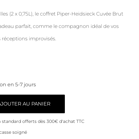
les (2 x 0,75L), le coffret Piper-Heidsieck Cuvée Brut
cadeau parfait, comme le compagnon idéal de vos
os réceptions improvisés.
son en 5-7 jours
AJOUTER AU PANIER
on standard offerts dès 300€ d'achat TTC
casse soigné