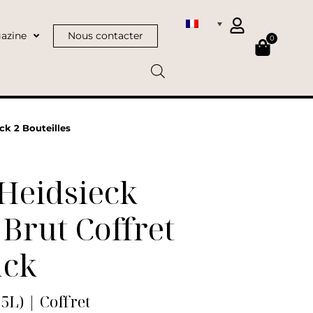
azine
Nous contacter
0
k 2 Bouteilles
Heidsieck
Brut Coffret
ack
75L) | Coffret