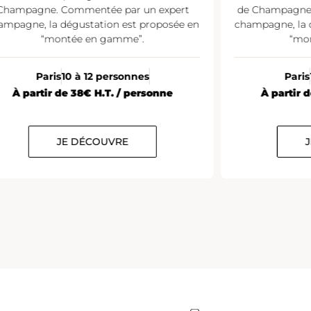
Champagne. Commentée par un expert
de Champagne.
ampagne, la dégustation est proposée en
champagne, la 
“montée en gamme”.
“mo
Paris
10 à 12 personnes
Paris
À partir de 38€ H.T. / personne
À partir 
JE DÉCOUVRE