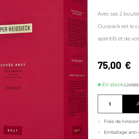
Avec ses 2 bouteil
Duopack est le 
apéritifs et de v
75,00
€
En stock.
Livrai
Frais de livrais
Emballage anti-