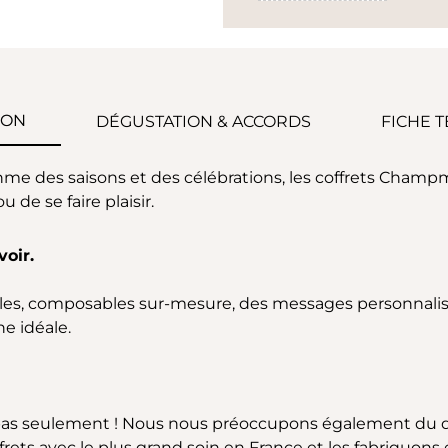
ION
DÉGUSTATION & ACCORDS
FICHE 
me des saisons et des célébrations, les coffrets Champm
u de se faire plaisir.
voir.
lables, composables sur-mesure, des messages personnalisé
e idéale.
as seulement ! Nous nous préoccupons également du 
ets avec le plus grand soin en France et les fabriquon