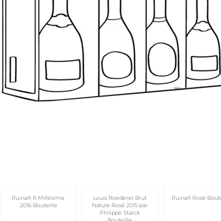
Ruinart R Millésime
Louis Roederer Brut
Ruinart Rosé Boute
2016 Bouteille
Nature Rosé 2015 par
Philippe Starck
Bouteille