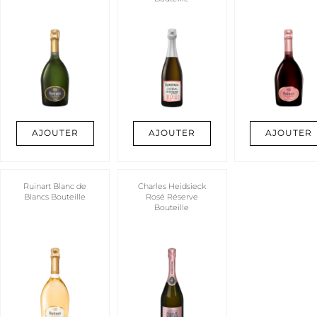
AJOUTER
AJOUTER
AJOUTER
Ruinart Blanc de
Charles Heidsieck
Blancs Bouteille
Rosé Réserve
Bouteille