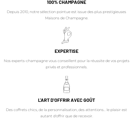
100% CHAMPAGNE
Depuis 2010, notre sélection pointue est issue des plus prestigieuses
Maisons de Champagne.
EXPERTISE
Nos experts-champagne vous conseillent pour la réussite de vos projets
privés et professionnels.
L'ART D'OFFRIR AVEC GOÛT
Des coffrets chics, de la personnalisation, des attentions… le plaisir est
autant d'offrir que de recevoir.