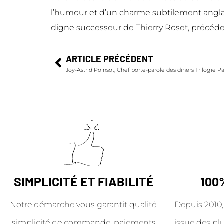
l’humour et d’un charme subtilement anglais
digne successeur de Thierry Roset, précéde
ARTICLE PRÉCÉDENT
Joy-Astrid Poinsot, Chef porte-parole des dîners Trilogie P
SIMPLICITÉ ET FIABILITÉ
100
Notre démarche vous garantit qualité,
Depuis 2010,
simplicité de commande, paiements
issue des pl