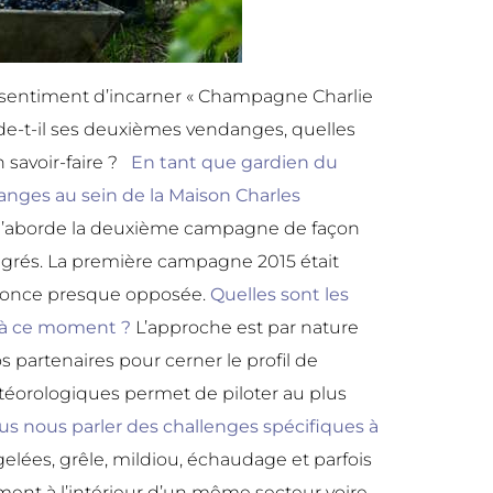
 sentiment d’incarner « Champagne Charlie
de-t-il ses deuxièmes vendanges, quelles
 savoir-faire ?
En tant que gardien du
nges au sein de la Maison Charles
J’aborde la deuxième campagne de façon
tégrés. La première campagne 2015 était
’annonce presque opposée.
Quelles sont les
s à ce moment ?
L’approche est par nature
partenaires pour cerner le profil de
étéorologiques permet de piloter au plus
us nous parler des challenges spécifiques à
lées, grêle, mildiou, échaudage et parfois
ement à l’intérieur d’un même secteur voire