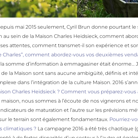
epuis mai 2015 seulement, Cyril Brun donne pourtant le
an au sein de la Maison Charles Heidsieck, comment abor
 ses attentes, comment transmet-il son expérience et son
le Charles”, comment abordez-vous vos deuxièmes venda
 la somme d’information à emmagasiner était énorme… 
 de la Maison sont sans aucune ambigüité, définis et in
complexe dans l’intégration de la culture Maison. 2016 s
 Maison Charles Heidsieck ? Comment vous préparez-vou
aison, nous sommes à l’écoute de nos vignerons et nos 
dicateurs de maturation et l’autre sur les prévisions m
sur le terrain sont également fondamentaux.
Pourriez-vo
s climatiques ?
La campagne 2016 a été très chaotique (ge
nté à de fortes disparités d’un secteur à l’autre et égal