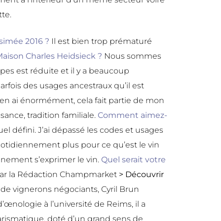
te.
ésimée 2016 ?
Il est bien trop prématuré
aison Charles Heidsieck ?
Nous sommes
ipes est réduite et il y a beaucoup
arfois des usages ancestraux qu’il est
’en ai énormément, cela fait partie de mon
ance, tradition familiale.
Comment aimez-
tuel défini. J’ai dépassé les codes et usages
idiennement plus pour ce qu’est le vin
inement s’exprimer le vin.
Quel serait votre
par la Rédaction Champmarket
> Découvrir
de vignerons négociants, Cyril Brun
nologie à l’université de Reims, il a
arismatique, doté d’un grand sens de