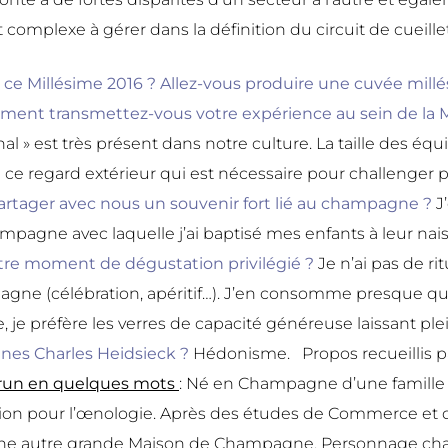
omplexe à gérer dans la définition du circuit de cueillet
ce Millésime 2016 ? Allez-vous produire une cuvée mill
ent transmettez-vous votre expérience au sein de la M
nal » est très présent dans notre culture. La taille des équ
 ce regard extérieur qui est nécessaire pour challenger p
artager avec nous un souvenir fort lié au champagne ?
J
mpagne avec laquelle j’ai baptisé mes enfants à leur naiss
tre moment de dégustation privilégié ?
Je n’ai pas de ri
 (célébration, apéritif…). J’en consomme presque quot
je préfère les verres de capacité généreuse laissant ple
nes Charles Heidsieck ?
Hédonisme. Propos recueillis 
Brun en quelques mots
: Né en Champagne d’une famille 
on pour l’œnologie. Après des études de Commerce et d’œ
 d’une autre grande Maison de Champagne. Personnage ch