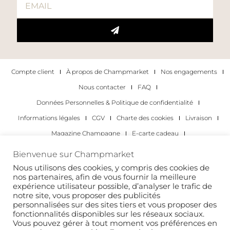
Compte client
À propos de Champmarket
Nos engagements
Nous contacter
FAQ
Données Personnelles & Politique de confidentialité
Informations légales
CGV
Charte des cookies
Livraison
Magazine Champagne
E-carte cadeau
Les Meilleurs Champagnes
Bienvenue sur Champmarket
Les occasions pour déguster du champagne
Pour les particuliers
Nous utilisons des cookies, y compris des cookies de
nos partenaires, afin de vous fournir la meilleure
Pour les entreprises
expérience utilisateur possible, d’analyser le trafic de
notre site, vous proposer des publicités
Copyright 2022 © tous droits réservés. Champmarket.
personnalisées sur des sites tiers et vous proposer des
fonctionnalités disponibles sur les réseaux sociaux.
Vous pouvez gérer à tout moment vos préférences en