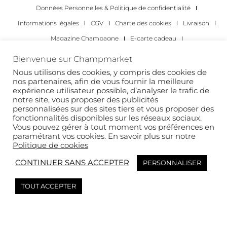
Données Personnelles & Politique de confidentialité
Informations légales
CGV
Charte des cookies
Livraison
Magazine Champagne
E-carte cadeau
Les Meilleurs Champagnes
Bienvenue sur Champmarket
Les occasions pour déguster du champagne
Pour les particuliers
Nous utilisons des cookies, y compris des cookies de
nos partenaires, afin de vous fournir la meilleure
Pour les entreprises
expérience utilisateur possible, d’analyser le trafic de
notre site, vous proposer des publicités
Copyright 2022 © tous droits réservés. Champmarket.
personnalisées sur des sites tiers et vous proposer des
fonctionnalités disponibles sur les réseaux sociaux.
Vous pouvez gérer à tout moment vos préférences en
paramétrant vos cookies. En savoir plus sur notre
Politique de cookies
CONTINUER SANS ACCEPTER
PERSONNALISER
TOUT ACCEPTER
L’ABUS D’ALCOOL EST DANGEREUX POUR LA SANTÉ. À
CONSOMMER AVEC MODÉRATION.
This site is protected by reCAPTCHA and the Google
Privacy Policy
and
Terms of
Service
apply.