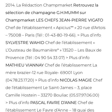
2014. La Rédaction Champmarket
Retrouvez la
sélection de champagne G.H.MUMM
sur
Champmarket
LES CHEFS
JEAN-PIERRE VIGATO
Chef de l’établissement « Apicius** » 20 rue d’Artois
– 75008 – Paris (Tél : 01-43-80-19-66). >
Plus d’info
SYLVESTRE WAHID
Chef de l’établissement «
L’Ousteau de Baumanière* » 13520 – Les Baux de
Provence (Tél : 04 90 54 33 07) >
Plus d’info
MATHIEU VIANNAY
Chef de l’établissement La
mère brazier-12 rue Royale- 69001 Lyon
(04.78.23.17.20) >
Plus d’info
NICOLAS MAGIE
Chef
de l’établissement Le Saint-James – 3, place
Camille Hostein – 33270 Bouliac (05.57.97.06.00)
>
Plus d’info
PASCAL FAVRE D’ANNE
Chef de
l’établissement Le Favre d’Anne – 18 quai des