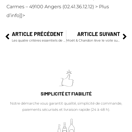
Carmes – 49100 Angers (02.41.36.12.12) >
Plus
d’info
]]>
ARTICLE PRÉCÉDENT
ARTICLE SUIVANT
Les quatre critères essentiels de la bonne conservation du champagne
Moët & Chandon lève le voile sur LE & en collaboration avec Yannick Alléno
SIMPLICITÉ ET FIABILITÉ
Notre démarche vous garantit qualité, simplicité de commande,
paiements sécurisés et livraison rapide (24 à 48 h).