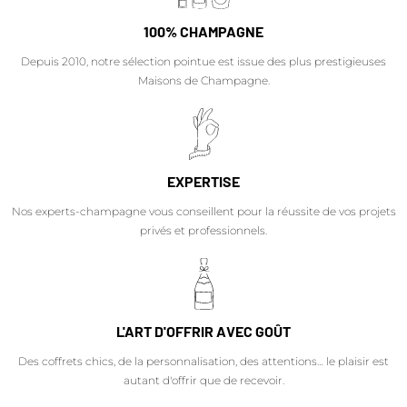
100% CHAMPAGNE
Depuis 2010, notre sélection pointue est issue des plus prestigieuses
Maisons de Champagne.
EXPERTISE
Nos experts-champagne vous conseillent pour la réussite de vos projets
privés et professionnels.
L'ART D'OFFRIR AVEC GOÛT
Des coffrets chics, de la personnalisation, des attentions… le plaisir est
autant d'offrir que de recevoir.