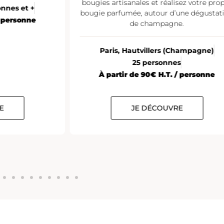
bougies artisanales et réalisez votre pro
onnes et +
bougie parfumée, autour d’une dégustat
/ personne
de champagne.
Paris, Hautvillers (Champagne)
25 personnes
À partir de 90€ H.T. / personne
E
JE DÉCOUVRE