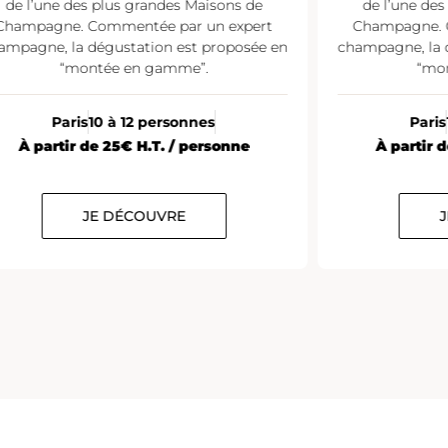
de l’une des plus grandes Maisons de
de l’une de
Champagne. Commentée par un expert
Champagne. 
ampagne, la dégustation est proposée en
champagne, la 
“montée en gamme”.
“mo
Paris
10 à 12 personnes
Paris
À partir de 25€ H.T. / personne
À partir 
JE DÉCOUVRE