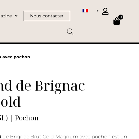
azine
Nous contacter
0
m avec pochon
d de Brignac
Gold
L) | Pochon
 de Brignac Brut Gold Magnum avec pochon est un