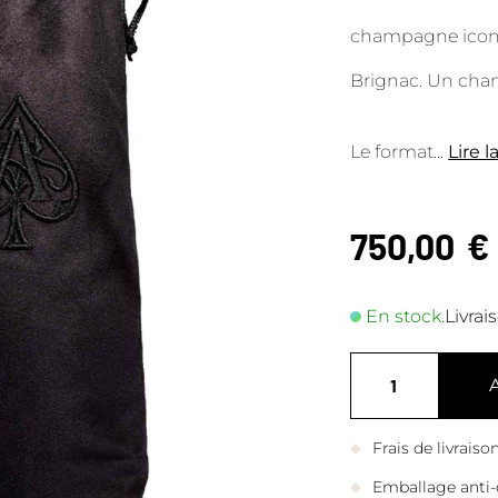
champagne icon
Brignac. Un cha
Le format
...
Lire l
750,00
€
En stock.
Livrai
Frais de livrais
Emballage anti-