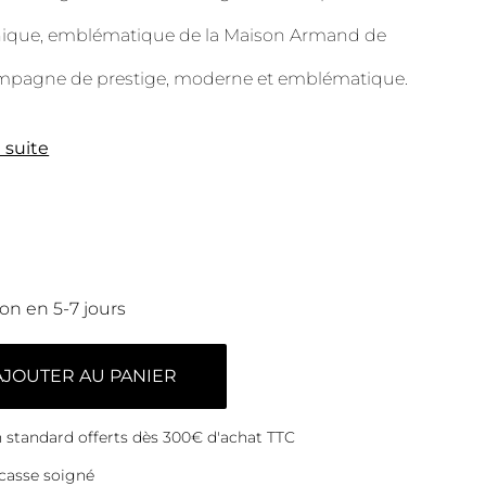
ique, emblématique de la Maison Armand de
mpagne de prestige, moderne et emblématique.
a suite
son en 5-7 jours
AJOUTER AU PANIER
on standard offerts dès 300€ d'achat TTC
casse soigné