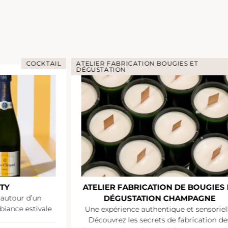
COCKTAIL
ATELIER FABRICATION BOUGIES ET
DÉGUSTATION
TY
ATELIER FABRICATION DE BOUGIES 
 autour d’un
DÉGUSTATION CHAMPAGNE
iance estivale
Une expérience authentique et sensoriell
Découvrez les secrets de fabrication de