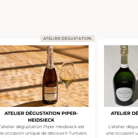
ATELIER DÉGUSTATION
ATELIER DÉGUSTATION PIPER-
ATELIER D
HEIDSIECK
L’atelier dégustation Piper-Heidsieck est
L’atelier dégu
e occasion unique de découvrir l’univers
une occasion u