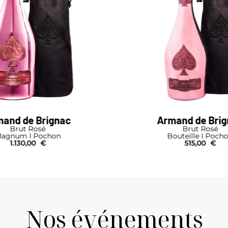
and de Brignac
Armand de Bri
Brut Rosé
Brut Rosé
agnum I Pochon
Bouteille I Poch
1.130,00
€
515,00
€
Nos événements