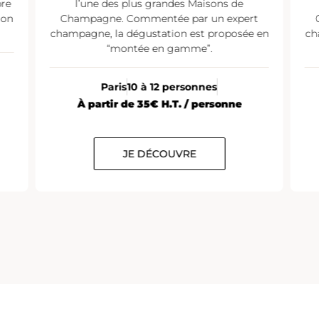
pre
l’une des plus grandes Maisons de
ion
Champagne. Commentée par un expert
champagne, la dégustation est proposée en
ch
“montée en gamme”.
Paris
10 à 12 personnes
À partir de 35€ H.T. / personne
JE DÉCOUVRE