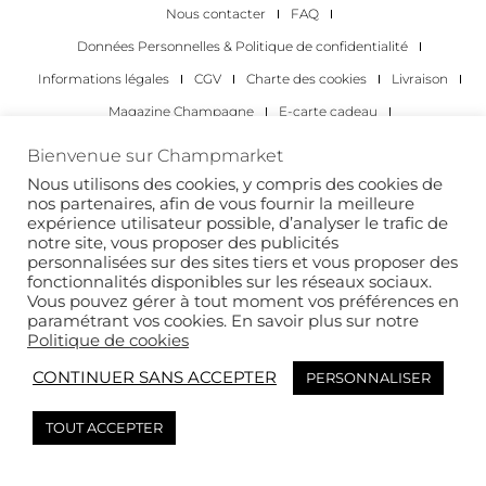
Nous contacter
FAQ
Données Personnelles & Politique de confidentialité
Informations légales
CGV
Charte des cookies
Livraison
Magazine Champagne
E-carte cadeau
Les Meilleurs Champagnes
Bienvenue sur Champmarket
Les occasions pour déguster du champagne
Pour les particuliers
Nous utilisons des cookies, y compris des cookies de
nos partenaires, afin de vous fournir la meilleure
Pour les entreprises
expérience utilisateur possible, d’analyser le trafic de
notre site, vous proposer des publicités
Copyright 2022 © tous droits réservés. Champmarket.
personnalisées sur des sites tiers et vous proposer des
fonctionnalités disponibles sur les réseaux sociaux.
Vous pouvez gérer à tout moment vos préférences en
paramétrant vos cookies. En savoir plus sur notre
Politique de cookies
CONTINUER SANS ACCEPTER
PERSONNALISER
TOUT ACCEPTER
L’ABUS D’ALCOOL EST DANGEREUX POUR LA SANTÉ. À
CONSOMMER AVEC MODÉRATION.