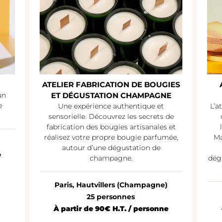
ATELIER FABRICATION DE BOUGIES
un
ET DÉGUSTATION CHAMPAGNE
e
Une expérience authentique et
L’a
sensorielle. Découvrez les secrets de
fabrication des bougies artisanales et
réalisez votre propre bougie parfumée,
Ma
autour d’une dégustation de
e
champagne.
dég
Paris, Hautvillers (Champagne)
25 personnes
À partir de 90€ H.T. / personne